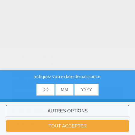
Nous utilisons des
cookies pour analyser
notre trafic et donner à
nos utilisateurs la
meilleure expérience
utilisateur. Nous
fournissons également
ACCORD
des informations sur
l'utilisation de notre site
à nos partenaires
publicitaires et
Voulez-vous installer l'application
×
d'analyse.
Hellokids?
OK