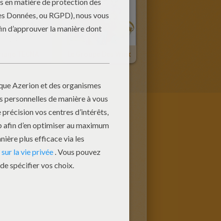
riage TECNA
Le Groupe Des Winx