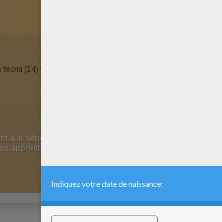
s tecna (24)
Coloriages tecna (6)
Actualités tecna (2)
nt à la série
Winx
Club, dessin animé qui raconte l'histoir
ui apprennent à vivre avec leurs pouvoirs de fées.