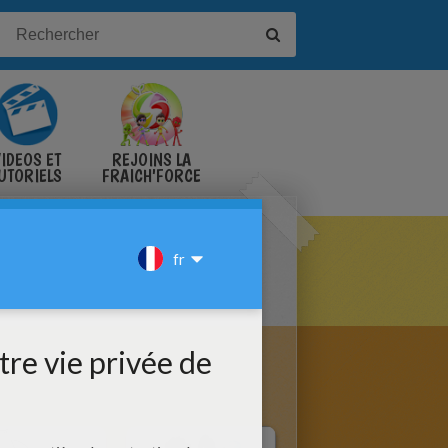
IDÉOS ET
REJOINS LA
UTORIELS
FRAICH'FORCE