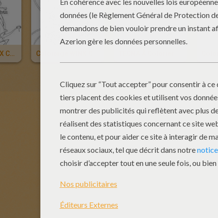
Coloriage WINX CLUB À Imprimer
Coloriage WINX CLUB Gratuit
TECNA À Colorier
Colo