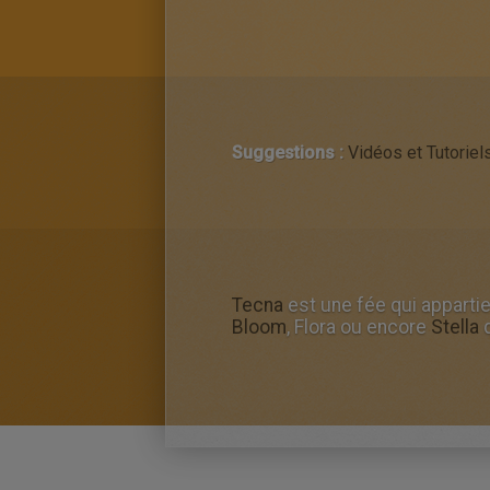
Suggestions :
Vidéos et Tutoriel
Tecna
est une fée qui appartie
Bloom
, Flora ou encore
Stella
q