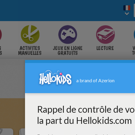
S
ACTIVITES
JEUX EN LIGNE
LECTURE
V
S
MANUELLES
GRATUITS
T
S