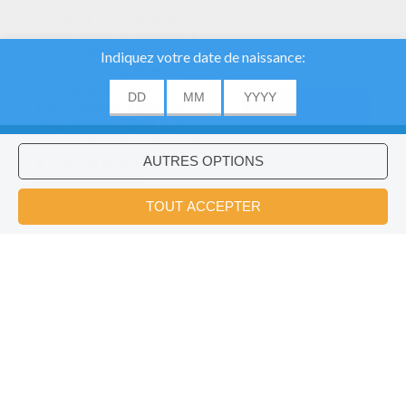
cookies pour analyser
notre trafic et donner à
nos utilisateurs la
meilleure expérience
utilisateur. Nous
fournissons également
ACCORD
des informations sur
l'utilisation de notre site
à nos partenaires
publicitaires et
Voulez-vous installer l'application
×
d'analyse.
Hellokids?
OK
Les Personnage De Planes (Pixar)
Le Labyrinthe Cars 2