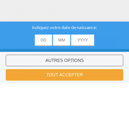
Nous utilisons des
cookies pour analyser
notre trafic et donner à
nos utilisateurs la
meilleure expérience
utilisateur. Nous
fournissons également
ACCORD
des informations sur
l'utilisation de notre site
à nos partenaires
publicitaires et
Voulez-vous installer l'application
×
d'analyse.
Hellokids?
OK