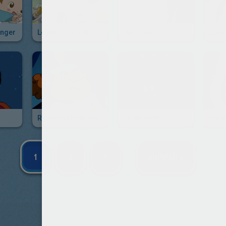
anger
Le Match Des Master Hamsters
Une Course
Gaodi
Radiation Immunitaire
La Nouvelle
1
2
3
SUIVANT »