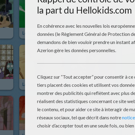
Le Match
Tricherie
Le R
La Baguette Magique
La Machine À Pets
Un V