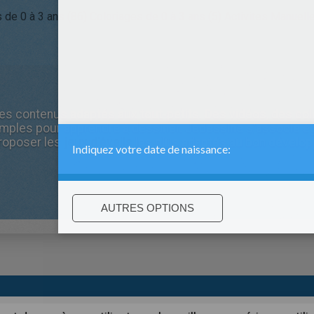
s de 0 à 3 ans (86)
Coloriages de 0 à 3 ans (5)
Activites Manuelle
s contenus adaptés aux tout-petits. Des vidéos, des colo
imples pour apprendre à dessiner. Jedessine s'associe é
roposer les
jeux d'éveils
les plus adaptés au bon dévelo
:
support@hellokids.com
|
Conditions
|
Cookies
|
Paramètres de c