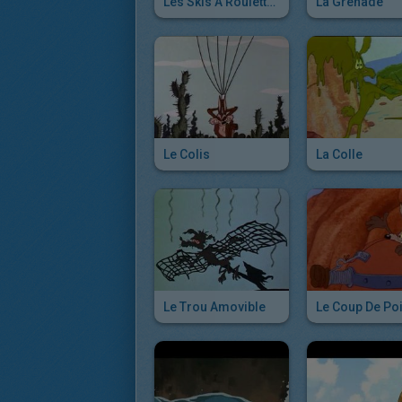
Les Skis À Roulettes
La Grenade
Le Colis
La Colle
Le Trou Amovible