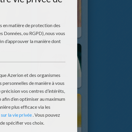
epas
Le Duel
ol Mouvementé
Le Chariot