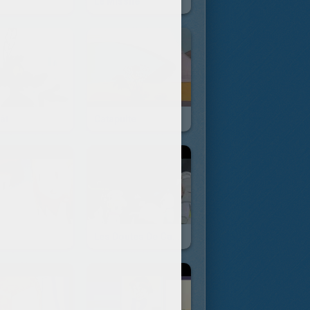
Le Missile
ât
Catapulte
Les Doutes De Gaodi