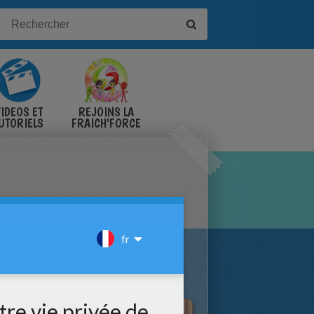
IDÉOS ET
REJOINS LA
UTORIELS
FRAICH'FORCE