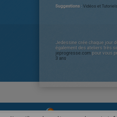
Suggestions :
Vidéos et Tutoriel
Jedessine crée chaque jour de
également des ateliers très s
jeprogresse.com
pour vous p
3 ans
.
About
|
Advertising
| Contact