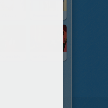
 À L'école
Déménagement
Une Croisière Intergalactique
Au Voleur