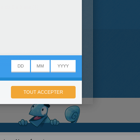
s de 0 à 3 ans (1)
riages à gros traits mais
galement au site
ppement de vos
enfants de 0 à
onfidentialité