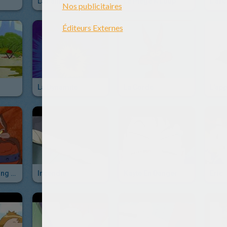
La Faim
Le Piège À Loup
L'arc
La Dynamite
La Corde
L'app
Le Coup De Poing À Ressort
Incendie
Kayte En Danger
Eric