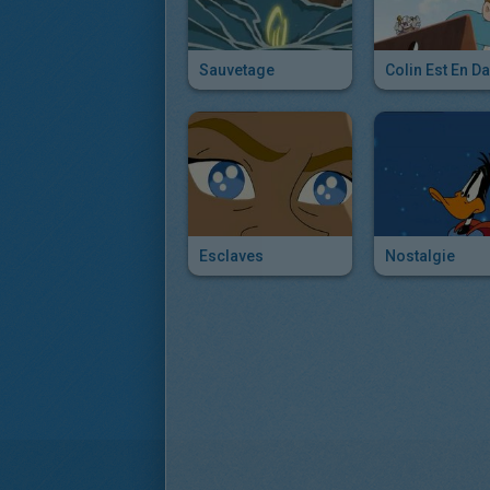
Sauvetage
Colin Est En D
Esclaves
Nostalgie