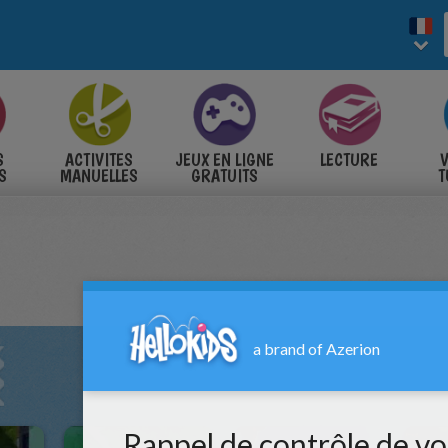
S
ACTIVITES
JEUX EN LIGNE
LECTURE
V
S
MANUELLES
GRATUITS
T
S