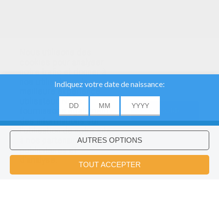
Nous utilisons des
cookies pour analyser
notre trafic et donner à
nos utilisateurs la
meilleure expérience
utilisateur. Nous
fournissons également
ACCORD
des informations sur
l'utilisation de notre site
à nos partenaires
publicitaires et
Voulez-vous installer l'application
×
d'analyse.
Hellokids?
OK