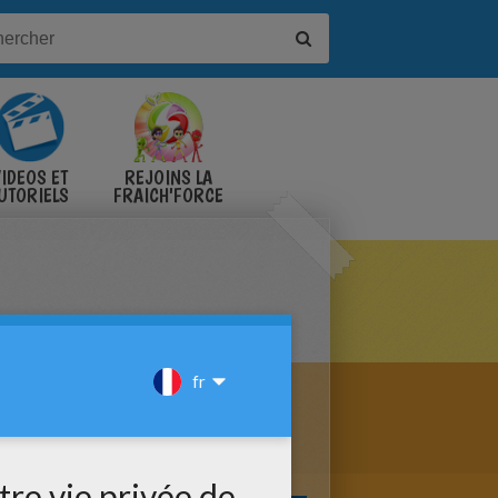
IDÉOS ET
REJOINS LA
UTORIELS
FRAICH'FORCE