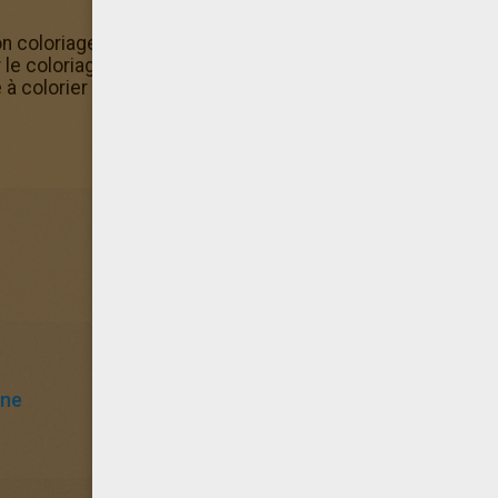
on coloriage de Cooking Mama en cuisine en l'envoyant d
er le coloriage de Cooking Mama en cuisine directement sur 
 à colorier est là pour faire de super coloriages
ine