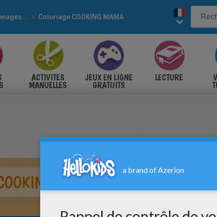
Personnages de jeux vidéo
Coloriage COOKING MAMA
S
ACTIVITES
JEUX EN LIGNE
LECTURE
V
S
MANUELLES
GRATUITS
T
S
 COOKING MAMA EN CUISINE