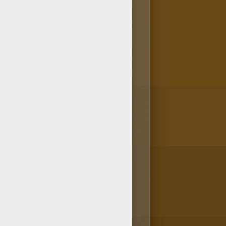
irectement de ton smartphone
ta tablette ou ton ordinateur,