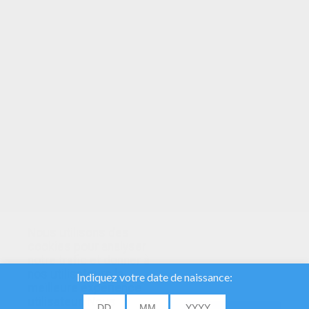
VOTRE NOTE
Nous utilisons des
cookies pour analyser
notre trafic et donner à
nos utilisateurs la
meilleure expérience
utilisateur. Nous