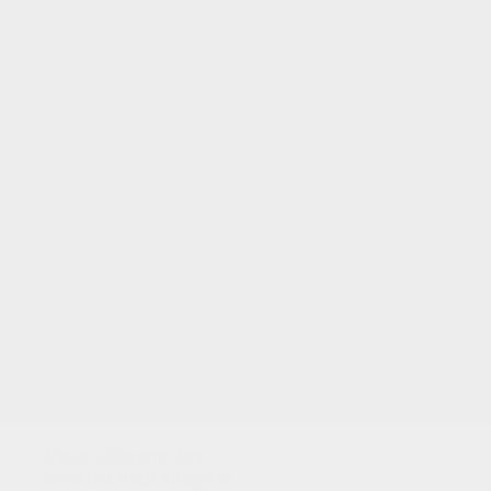
VOTRE NOTE
Nous utilisons des
cookies pour analyser