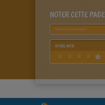
NOTER CETTE PAGE
VOTRE NOTE