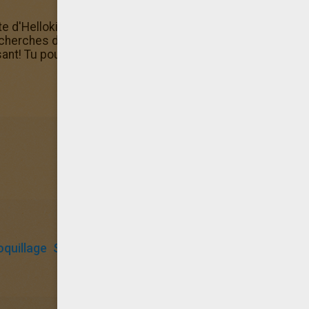
te d'Hellokids et colorie ce coloriage petite sirène au coq
 cherches des Coloriage SIRENE? Hellokids te propose le c
ant! Tu pourras aussi l'imprimer.
quillage
Sirène