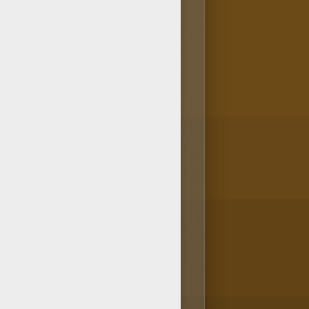
uillage directement sur ton
oloriage petite sirène au