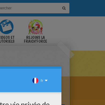
IDÉOS ET
REJOINS LA
UTORIELS
FRAICH'FORCE