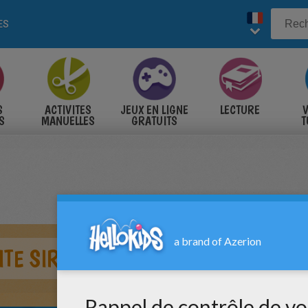
ES
S
ACTIVITES
JEUX EN LIGNE
LECTURE
V
S
MANUELLES
GRATUITS
T
S
ITE SIRÈNE AU COQUILLAGE