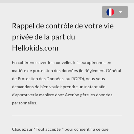
SIRÈNE ET BÉBÉ SIRÈNE DANS
L'EAU À COLORIER