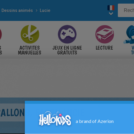
Dessins animés
Lucie
S
ACTIVITES
JEUX EN LIGNE
LECTURE
V
S
MANUELLES
GRATUITS
T
S
ALLONS, FAÇON LUCIE