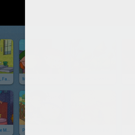
Battre Un Tapis, Façon Lucie
Monter Sur Un Poney, Façon Lucie
Pagayer, Façon Lucie
Faire La Grasse Matinée, Façon Lucie
Planter Des Fraises, Façon Lucie
Ramasser Les Balles De Tennis, Façon Lucie