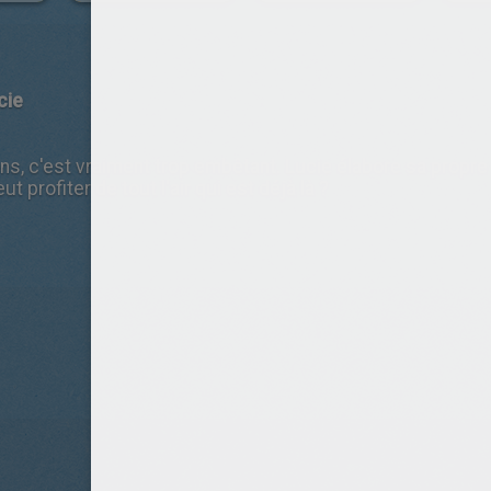
cie
ons, c'est vraiment trop embêtant. Lucie élabore sa propr
t profiter de tout l'air qui est déjà là ?