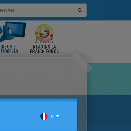
IDÉOS ET
REJOINS LA
UTORIELS
FRAICH'FORCE