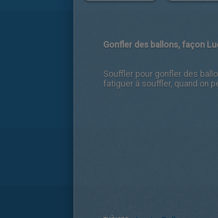
Gonfler des ballons, façon Lu
Souffler pour gonfler des ball
fatiguer à souffler, quand on peu