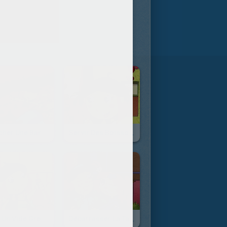
Chercher Une Barrette, Façon Lucie
Servir Des Boissons Fraîches, Façon Lucie
Faire Un Vide Grenier, Façon Lucie
Débarrasser La Table, Façon Lucie