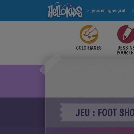
jeux en ligne gratuits
COLORIAGES
DESSIN
POUR LE
ENFANT
JEU : FOOT SH