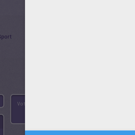
Sport