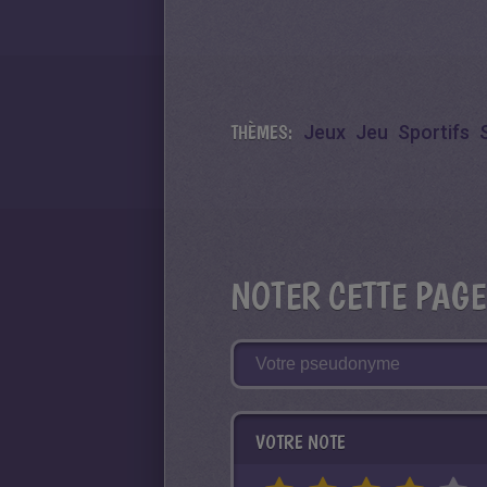
THÈMES:
Jeux
Jeu
Sportifs
NOTER CETTE PAGE
VOTRE NOTE