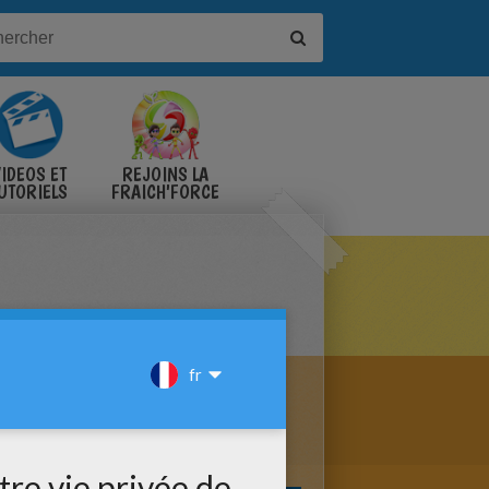
IDÉOS ET
REJOINS LA
UTORIELS
FRAICH'FORCE