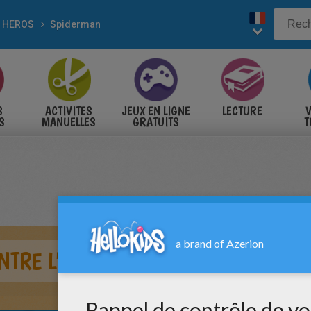
 HEROS
Spiderman
S
ACTIVITES
JEUX EN LIGNE
LECTURE
V
S
MANUELLES
GRATUITS
T
S
NTRE L'HOMME DE SABLE