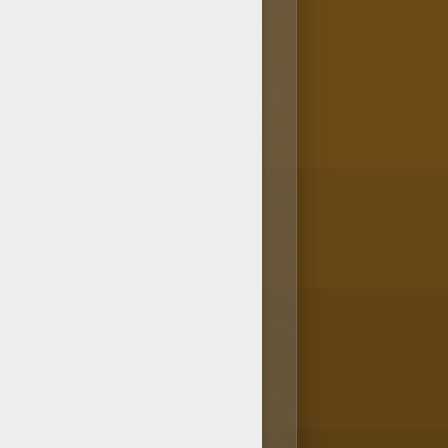
pider-Man
arrivera-t-il à
 à colorier
, soit en