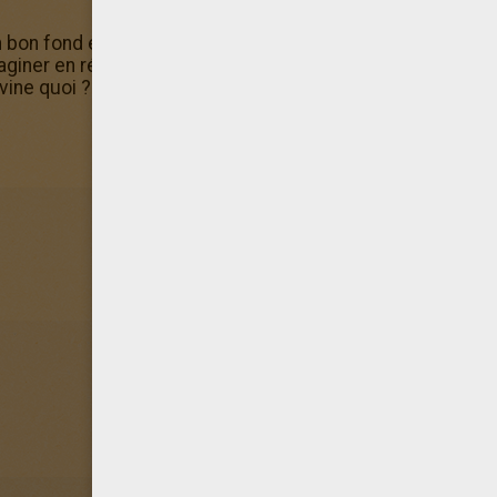
n bon fond est encore en train de faire un
mauvais coup
.
S
aginer en réalisant ce coloriage soit en utilisant la
machine
ine quoi ? C'est gratuit !