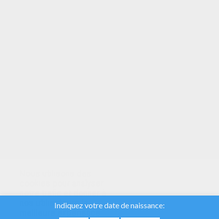
VOTRE NOTE
Nous utilisons des
cookies pour analyser
notre trafic et donner à
nos utilisateurs la
meilleure expérience