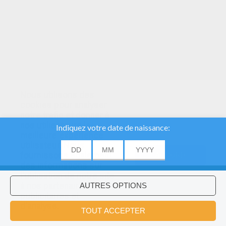
Nous utilisons des
cookies pour analyser
notre trafic et donner à
nos utilisateurs la
meilleure expérience
utilisateur. Nous
fournissons également
ACCORD
des informations sur
l'utilisation de notre site
à nos partenaires
publicitaires et
Voulez-vous installer l'application
×
d'analyse.
Hellokids?
OK