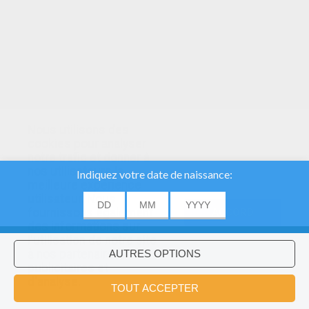
Nous utilisons des
cookies pour analyser
notre trafic et donner à
nos utilisateurs la
meilleure expérience
utilisateur. Nous
fournissons également
ACCORD
des informations sur
l'utilisation de notre site
à nos partenaires
publicitaires et
Voulez-vous installer l'application
×
d'analyse.
Hellokids?
OK