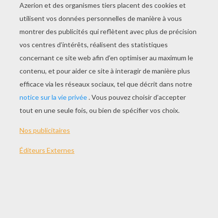
JOUER
THÈMES:
Noël
Jeux
Jeu
Tête
Christmas