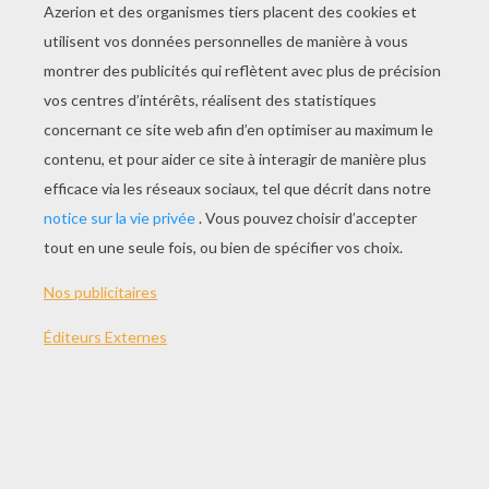
JOUER
THÈMES:
Jeux
Jeu
Tête