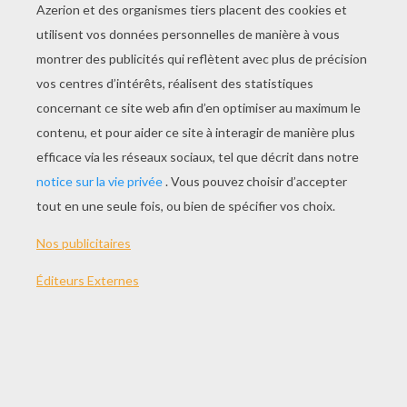
JOUER
THÈMES:
Jeux
Jeu
Filles