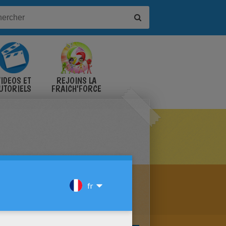
IDÉOS ET
REJOINS LA
UTORIELS
FRAICH'FORCE