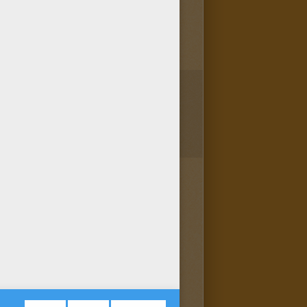
1
vote(s) - Note moyenne
4
/
5