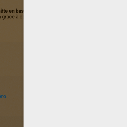
tête en bas
était l'une des postures favorites de
Spider-M
n grâce à ces
toiles d'araignées
extrêmement résistantes
éro