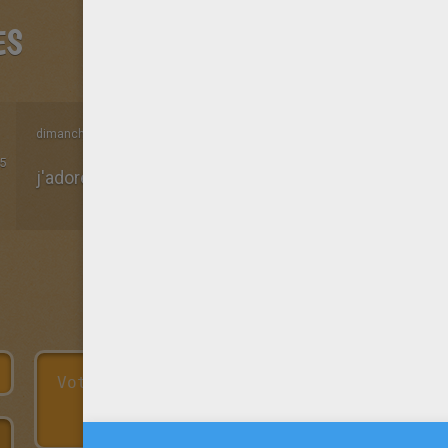
ES
dimanche 06 Mars 2022 à 10h59
5
j'adore ce coloriage!