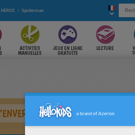
 HEROS
Spiderman
S
ACTIVITES
JEUX EN LIGNE
LECTURE
V
S
MANUELLES
GRATUITS
T
S
L'ENVERS