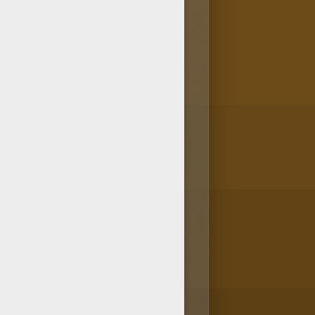
an
. Il pouvait se mettre
.