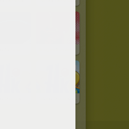
Décoration De Gâteau : LA GIRAFE
Décoration De Gâteau : LE LAPIN
au Au Yaourt
Bougies Sucrées
au Chocolat
Gâteau Chocolat Vanille