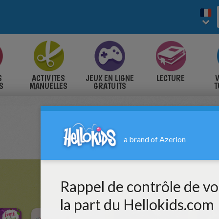
S
ACTIVITES
JEUX EN LIGNE
LECTURE
V
S
MANUELLES
GRATUITS
T
S