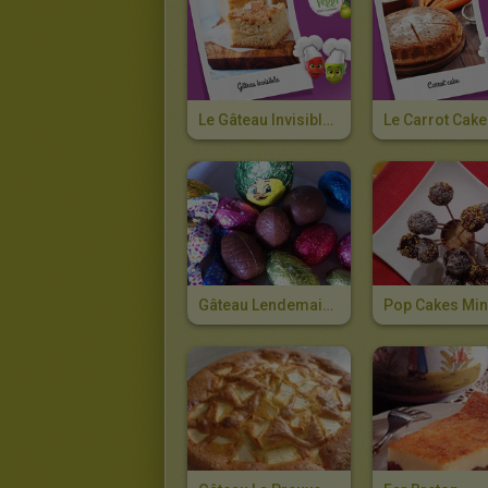
Le Gâteau Invisible Pommes-Poires
Le Carrot Cake
Gâteau Lendemain De Pâques