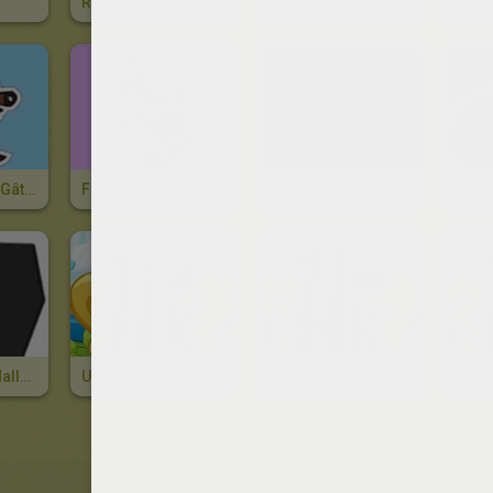
Recette: Les Gâteaux Smarties
Décoration De Gâteau : LA FLEUR
Décoration De Gâteau Anniversaire Pirate
Fées Décorations De Gâteau
Sablés À La Cannelle
Gâte
Le Cercueil D'Halloween
Un Saucisson Au Chocoloat : Le Cho-Cisson
Gâteau Aux Fruits
Gâte