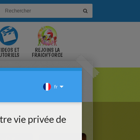
IDÉOS ET
REJOINS LA
UTORIELS
FRAICH'FORCE