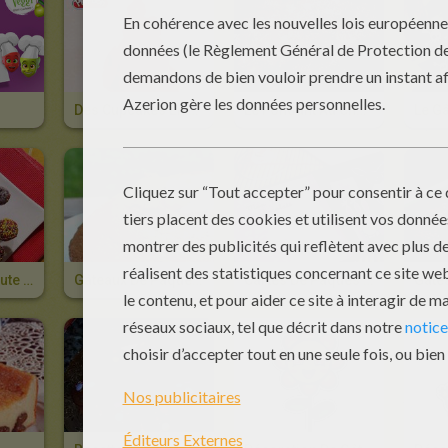
Des Cupcakes En Pâte À Modeler
Le Fondant Au Chocolat Et Smarties
Le Gâ
Pop Cakes Minute Sans Cuisson
Gâteaux De Pâques Au Nutella
Cartes De Pâques En Chocolat, À Croquer