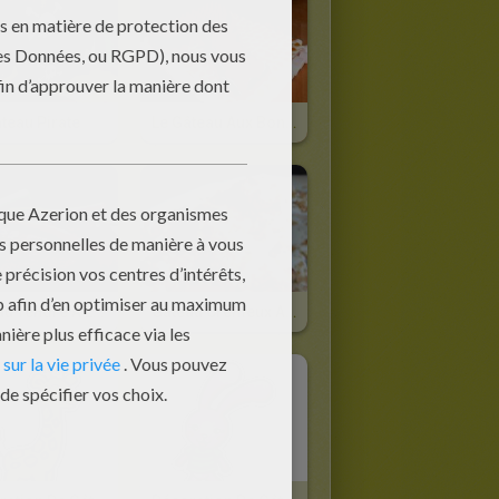
teau Pirate
Le Gâteau Aux Bonbons
Gâteau Tendre À La Rhubarbe
Gâteau Crémeux Aux Abricots