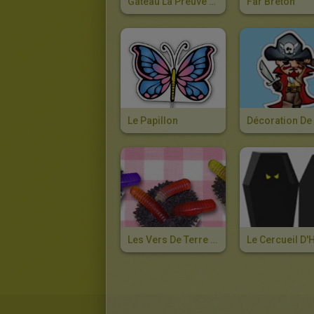
Gâteau La Preuve Par 9
Far Breton
Le Papillon
Les Vers De Terre À La Boue D'Halloween