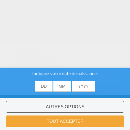
Nous utilisons des
cookies pour analyser
notre trafic et donner à
nos utilisateurs la
meilleure expérience
utilisateur. Nous
fournissons également
ACCORD
des informations sur
l'utilisation de notre site
à nos partenaires
publicitaires et
Voulez-vous installer l'application
×
d'analyse.
Hellokids?
OK