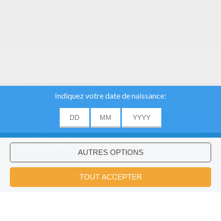
Nous utilisons des
cookies pour analyser
notre trafic et donner à
nos utilisateurs la
meilleure expérience
utilisateur. Nous
fournissons également
ACCORD
des informations sur
l'utilisation de notre site
à nos partenaires
publicitaires et
Voulez-vous installer l'application
×
d'analyse.
Hellokids?
OK