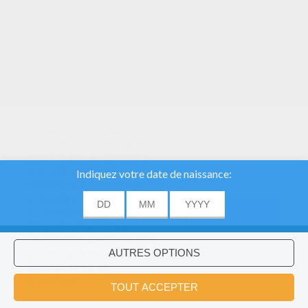
Nous utilisons des
cookies pour analyser
notre trafic et donner à
nos utilisateurs la
meilleure expérience
utilisateur. Nous
fournissons également
ACCORD
des informations sur
l'utilisation de notre site
à nos partenaires
publicitaires et
Voulez-vous installer l'application
×
d'analyse.
Hellokids?
OK