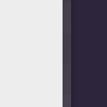
 n'est pas assez gros.