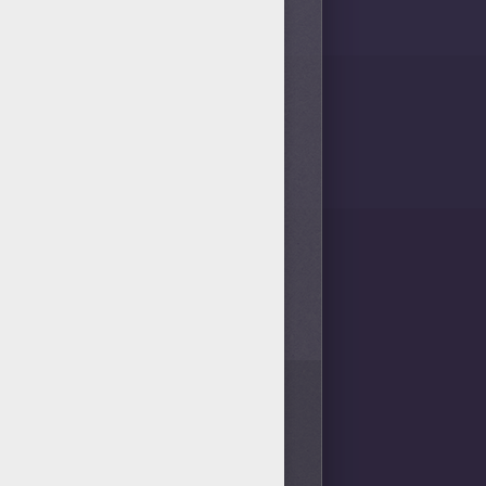
4
vote(s) - Note moyenne
5
/
5