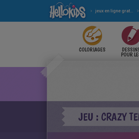
jeux en ligne gratuits
COLORIAGES
DESSIN
POUR LE
ENFANT
JEU : CRAZY T