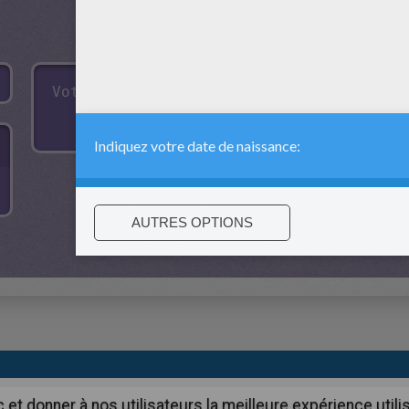
:
support@hellokids.com
|
Conditions
|
Cookies
|
Paramètres de c
c et donner à nos utilisateurs la meilleure expérience util