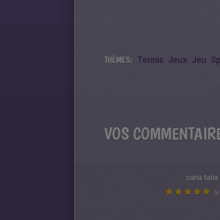
THÈMES:
Tennis
Jeux
Jeu
Sp
VOS COMMENTAIR
sana talia
5
/