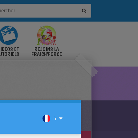
IDÉOS ET
REJOINS LA
UTORIELS
FRAICH'FORCE